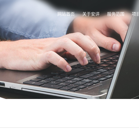
网站首页
关于安评
服务范围
项