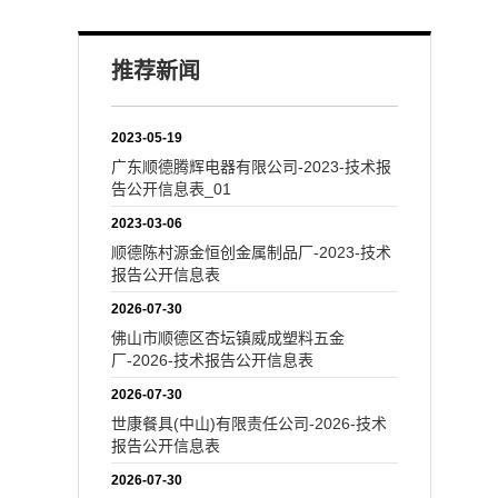
推荐新闻
2023-05-19
广东顺德腾辉电器有限公司-2023-技术报
告公开信息表_01
2023-03-06
顺德陈村源金恒创金属制品厂-2023-技术
报告公开信息表
2026-07-30
佛山市顺德区杏坛镇威成塑料五金
厂-2026-技术报告公开信息表
2026-07-30
世康餐具(中山)有限责任公司-2026-技术
报告公开信息表
2026-07-30