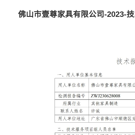
佛山市壹尊家具有限公司-2023-