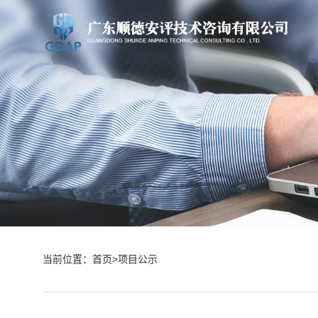
当前位置：
首页
>
项目公示