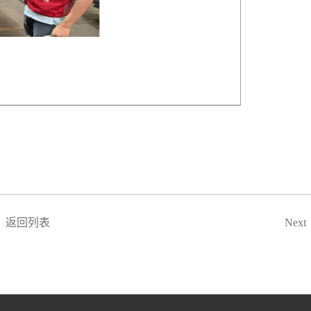
Next
返回列表