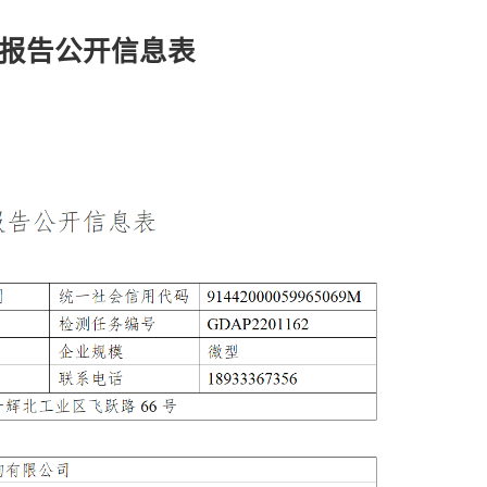
术报告公开信息表