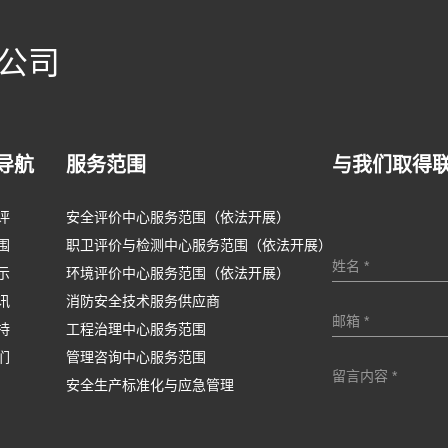
公司
导航
服务范围
与我们取得
评
安全评价中心服务范围（依法开展）
围
职卫评价与检测中心服务范围（依法开展）
示
环境评价中心服务范围（依法开展）
讯
消防安全技术服务供应商
持
工程治理中心服务范围
们
管理咨询中心服务范围
安全生产标准化与应急管理