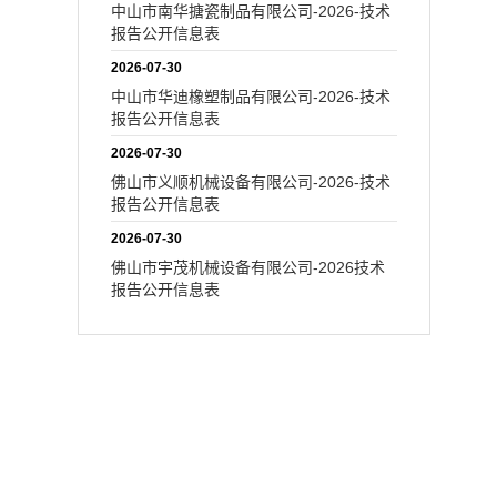
中山市南华搪瓷制品有限公司-2026-技术
报告公开信息表
2026-07-30
中山市华迪橡塑制品有限公司-2026-技术
报告公开信息表
2026-07-30
佛山市义顺机械设备有限公司-2026-技术
报告公开信息表
2026-07-30
佛山市宇茂机械设备有限公司-2026技术
报告公开信息表