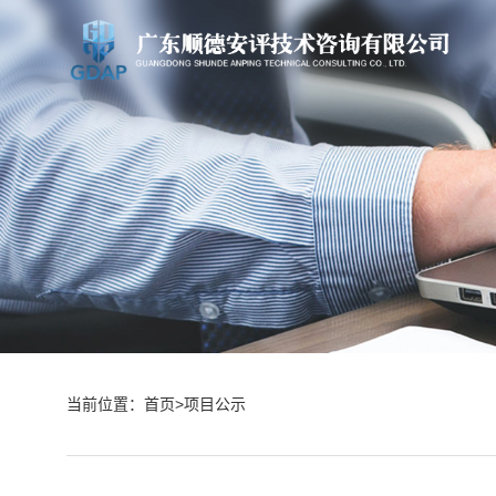
当前位置：
首页
>
项目公示