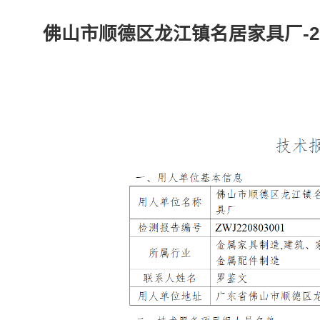
佛山市顺德区龙江镇名居家具厂-2