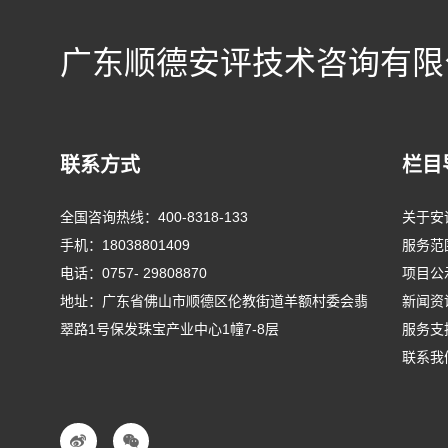
广东顺德安评技术咨询有限
联系方式
栏目
全国咨询热线：
400-8318-133
关于安
手机：
18038801409
服务范
电话：
0757- 29808870
项目公
地址：广东省佛山市顺德区伦教街道羊额村委会翡
新闻资
翠路1号保发珠宝产业中心1幢7-8层
服务支
联系我