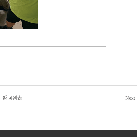
Next
返回列表