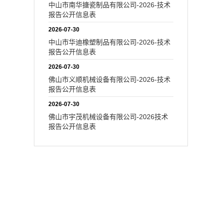
中山市南华搪瓷制品有限公司-2026-技术
报告公开信息表
2026-07-30
中山市华迪橡塑制品有限公司-2026-技术
报告公开信息表
2026-07-30
佛山市义顺机械设备有限公司-2026-技术
报告公开信息表
2026-07-30
佛山市宇茂机械设备有限公司-2026技术
报告公开信息表