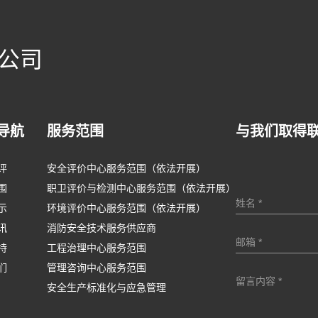
公司
导航
服务范围
与我们取得
评
安全评价中心服务范围（依法开展）
围
职卫评价与检测中心服务范围（依法开展）
示
环境评价中心服务范围（依法开展）
讯
消防安全技术服务供应商
持
工程治理中心服务范围
们
管理咨询中心服务范围
安全生产标准化与应急管理