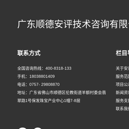
广东顺德安评技术咨询有限
联系方式
栏目
全国咨询热线：
400-8318-133
关于安
手机：
18038801409
服务范
电话：
0757- 29808870
项目公
地址：广东省佛山市顺德区伦教街道羊额村委会翡
新闻资
翠路1号保发珠宝产业中心1幢7-8层
服务支
联系我