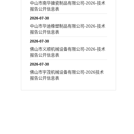
中山市南华搪瓷制品有限公司-2026-技术
报告公开信息表
2026-07-30
中山市华迪橡塑制品有限公司-2026-技术
报告公开信息表
2026-07-30
佛山市义顺机械设备有限公司-2026-技术
报告公开信息表
2026-07-30
佛山市宇茂机械设备有限公司-2026技术
报告公开信息表