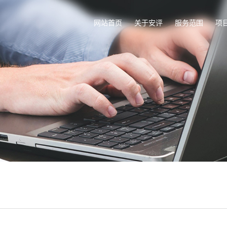
网站首页
关于安评
服务范围
项