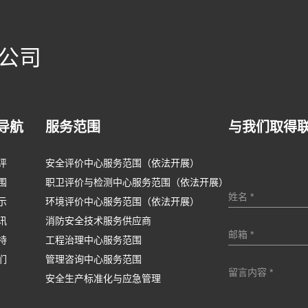
公司
导航
服务范围
与我们取得
评
安全评价中心服务范围（依法开展）
围
职卫评价与检测中心服务范围（依法开展）
示
环境评价中心服务范围（依法开展）
讯
消防安全技术服务供应商
持
工程治理中心服务范围
们
管理咨询中心服务范围
安全生产标准化与应急管理