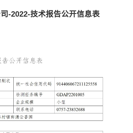
-2022-技术报告公开信息表