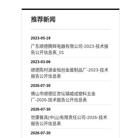
推荐新闻
2023-05-19
广东顺德腾辉电器有限公司-2023-技术报
告公开信息表_01
2023-03-06
顺德陈村源金恒创金属制品厂-2023-技术
报告公开信息表
2026-07-30
佛山市顺德区杏坛镇威成塑料五金
厂-2026-技术报告公开信息表
2026-07-30
世康餐具(中山)有限责任公司-2026-技术
报告公开信息表
2026-07-30