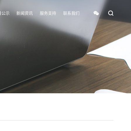
目公示
新闻资讯
服务支持
联系我们