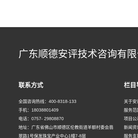
广东顺德安评技术咨询有限
联系方式
栏目
全国咨询热线：
400-8318-133
关于安
手机：
18038801409
服务范
电话：
0757- 29808870
项目公
地址：广东省佛山市顺德区伦教街道羊额村委会翡
新闻资
翠路1号保发珠宝产业中心1幢7-8层
服务支